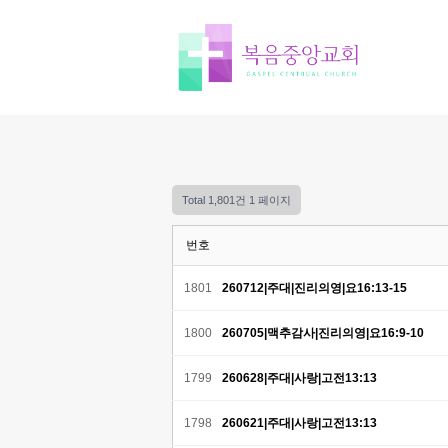
Total 1,801건
1 페이지
번호
1801
260712|주대|진리의영|요16:13-15
1800
260705|맥추감사|진리의영|요16:9-10
1799
260628|주대|사랑|고전13:13
1798
260621|주대|사랑|고전13:13