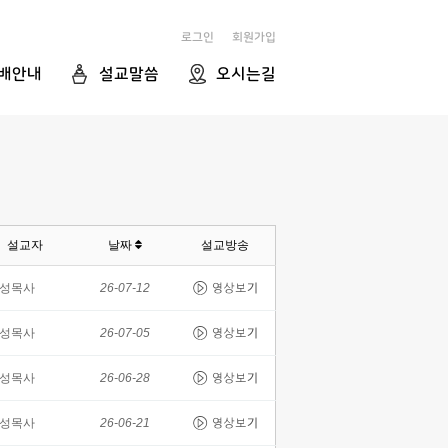
로그인
회원가입
배안내
설교말씀
오시는길
설교자
날짜
설교방송
성목사
26-07-12
성목사
26-07-05
성목사
26-06-28
성목사
26-06-21