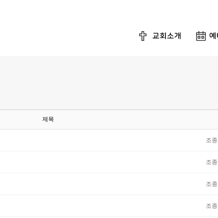
교회소개
예
제목
조종
조종
조종
조종